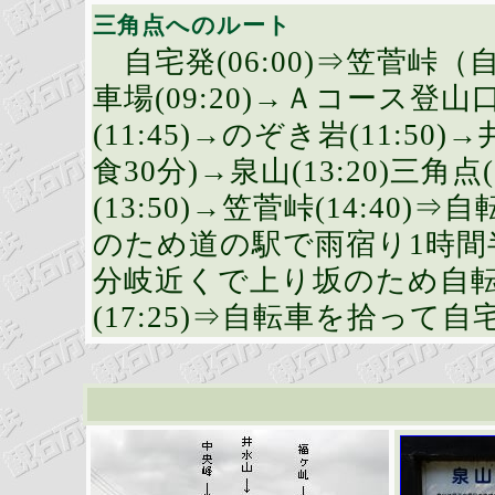
三角点へのルート
自宅発(06:00)⇒笠菅峠（
車場(09:20)→Ａコース登山口(
(11:45)→のぞき岩(11:50)→
食30分)→泉山(13:20)三
(13:50)→笠菅峠(14:4
のため道の駅で雨宿り1時間
分岐近くで上り坂のため自転車
(17:25)⇒自転車を拾って