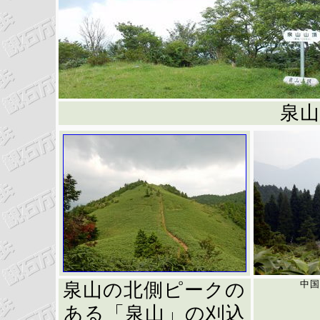
泉山
中国
泉山の北側ピークの
ある「泉山」の刈込