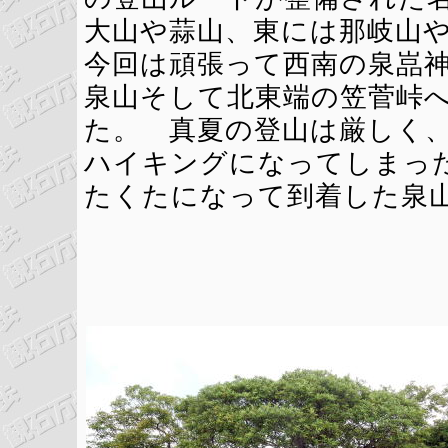
大山や蒜山、東には那岐山
今回は頑張って西南の泉嵓
泉山そして北東端の笠菅峠
た。 真夏の登山は厳しく
ハイキングになってしまっ
たくたになって到着した泉