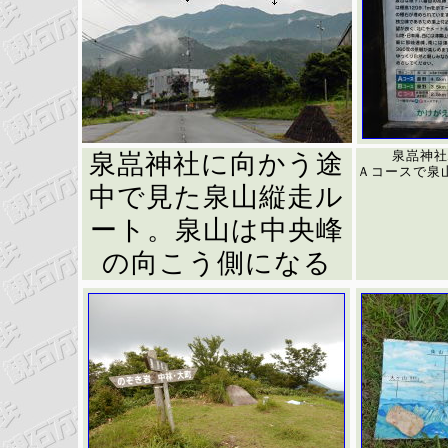
泉嵓神社
泉嵓神社に向かう途
Ａコースで泉
中で見た泉山縦走ル
ート。泉山は中央峰
の向こう側になる