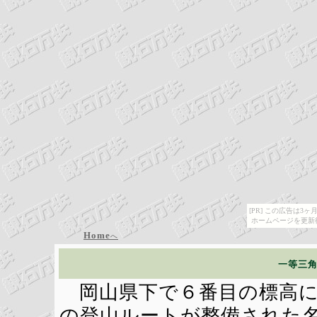
[PR] この広告は
ホームページを更新
Home
へ
一等三
岡山県下で６番目の標高に
の登山ルートが整備された