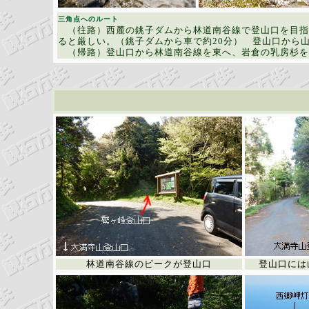
三角点へのルート
（往路）西麓の銚子ダムから林道南谷線で登山口を目指
ると厳しい。（銚子ダムから車で約20分） 登山口から
（帰路）登山口から林道南谷線を東へ、岩倉の乳房杉を経
林道南谷線のピークが登山口
登山口には