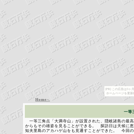
[PR] この広告は
ホームページを更新
Home
へ
一等
一等三角点「大満寺山」が設置された、隠岐諸島の最高
からもその雄姿を見ることができる。 探訪日は天候に恵
知夫里島のアカハゲ山をも見通すことができた。 今回の