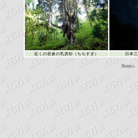
近くの岩倉の乳房杉（ちちすぎ）
日本三
Home
へ