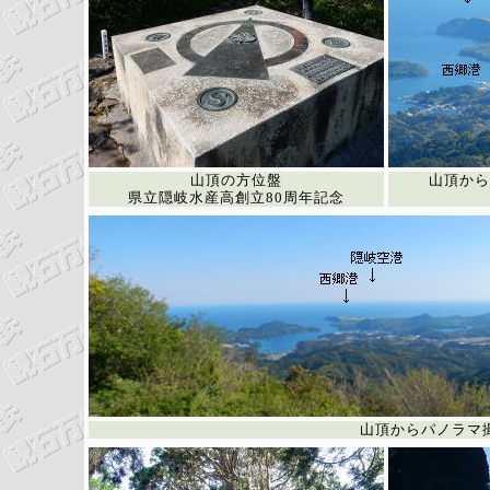
山頂の方位盤
山頂から
県立隠岐水産高創立80周年記念
山頂からパノラマ